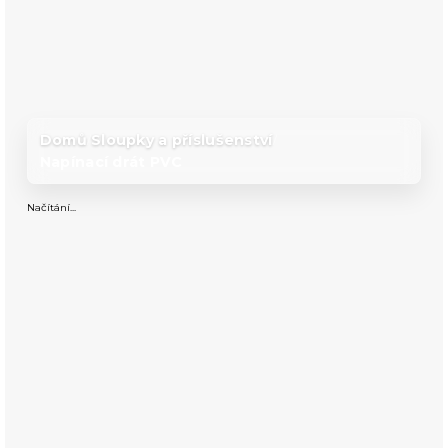
Domů
Sloupky a příslušenství
/
/
Napínací drát PVC
Načítání...