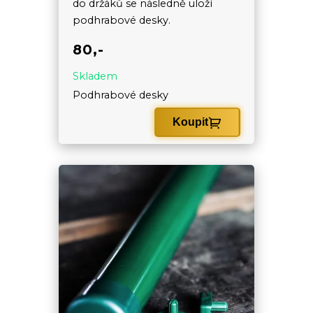
do držáků se následně uloží
podhrabové desky.
80,-
Skladem
Podhrabové desky
Koupit