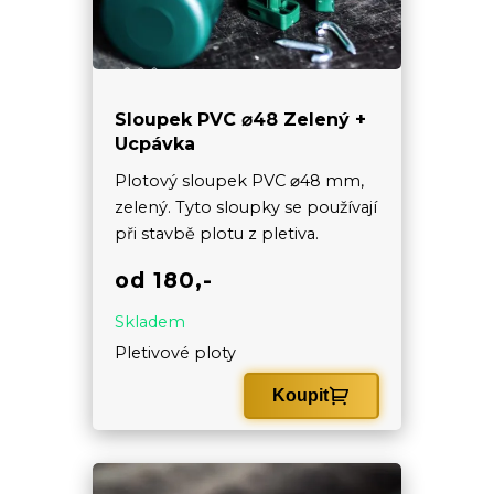
Sloupek PVC ⌀48 Zelený +
Ucpávka
Plotový sloupek PVC ⌀48 mm,
zelený. Tyto sloupky se používají
při stavbě plotu z pletiva.
od 180,-
Skladem
Pletivové ploty
Koupit