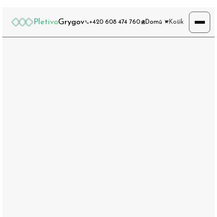
Pletivo
Grygov
+420 608 474 760
Domů
Košík