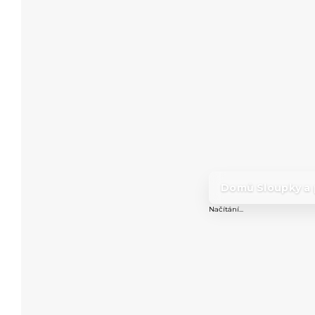
Domů
Sloupky a 
/
Načítání...