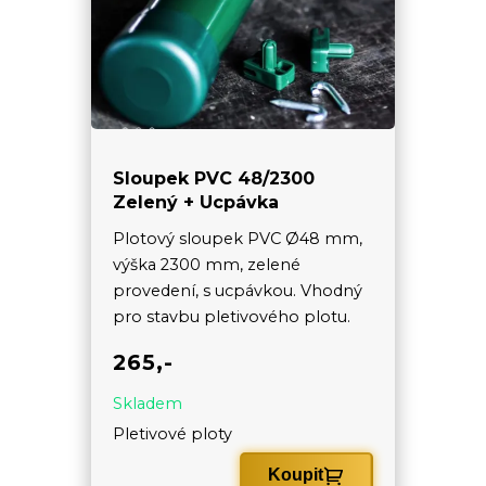
Sloupek PVC 48/2300
Zelený + Ucpávka
Plotový sloupek PVC Ø48 mm,
výška 2300 mm, zelené
provedení, s ucpávkou. Vhodný
pro stavbu pletivového plotu.
265,-
Skladem
Pletivové ploty
Koupit