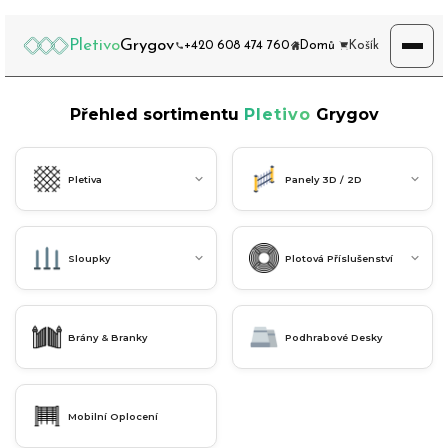
Pletivo
Grygov
+420 608 474 760
Domů
Košík
Přehled sortimentu
Pletivo
Grygov
Pletiva
Panely 3D / 2D
Sloupky
Plotová Příslušenství
Brány & Branky
Podhrabové Desky
Mobilní Oplocení