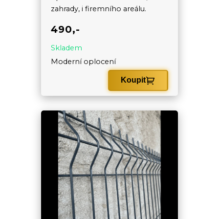
zahrady, i firemního areálu.
490,-
Skladem
Moderní oplocení
Koupit