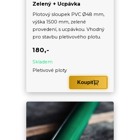
Zelený + Ucpávka
Plotový sloupek PVC Ø48 mm,
výška 1500 mm, zelené
provedení, s ucpávkou. Vhodný
pro stavbu pletivového plotu.
180,-
Skladem
Pletivové ploty
Koupit