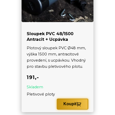
Sloupek PVC 48/1500
Antracit + Ucpávka
Plotový sloupek PVC Ø48 mm,
výška 1500 mm, antracitové
provedení, s ucpávkou. Vhodný
pro stavbu pletivového plotu.
191,-
Skladem
Pletivové ploty
Koupit